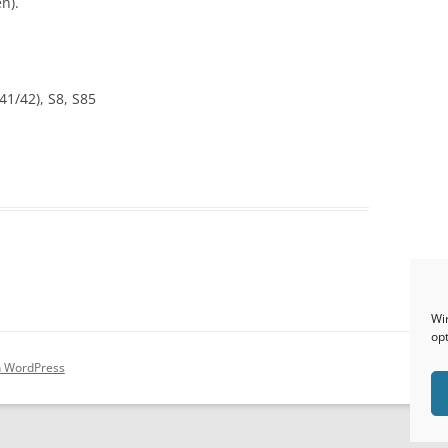
n).
41/42), S8, S85
Wi
op
on WordPress